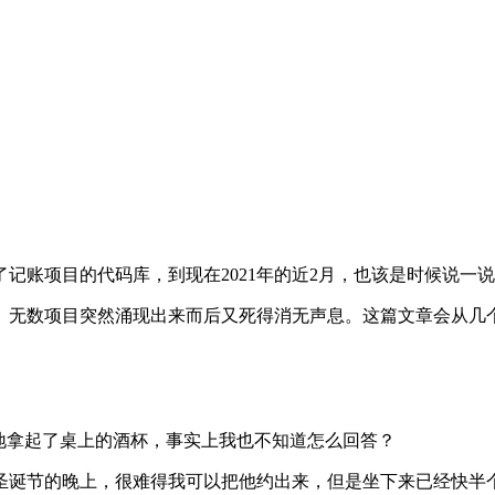
了记账项目的代码库
，
到现在
2021
年的近
2
月
，
也该是时候说一说
。
无数项目突然涌现出来而后又死得消无声息
。
这篇文章会从几
地拿起了桌上的酒杯
，
事实上我也不知道怎么回答
？
圣诞节的晚上
，
很难得我可以把他约出来
，
但是坐下来已经快半