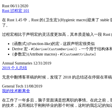
Rust
06/11/2020
Rust 过程宏 101
在 Rust 1.45 中
，
Rust 的{卫生宏}(Hygienic macro)
迎来了 stable
了
。
过程宏相比于声明宏的灵活度更加高
，
其本质是输入一段 Rust 
{函数式}(Function-like)
的宏 - 这跟声明宏很类似
Derive 宏 -
- 一个用于结构体
#[derive(CustomDerive)]
{参数宏}(Attribute macros) -
#[CustomAttribute]
Annual Summaries
12/31/2019
2019 个人总结
无意中翻博客草稿的时候
，
发现了 2018 的总结还在停留在草
General Tech
11/08/2019
我的技术断离舍
在工作了一年多后
，
脑子里面满是想离职的事情
。
在此之前
，
的技术
，
反而相比于刚刚毕业的那个时候
，
这时的我忘记的知