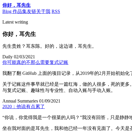
你好
，
耳先生
Blog
作品集
友链
关于我
RSS
Latest writing
你好
，
耳先生
先生贵姓
？
耳东陈
。
好的
，
这边请
，
耳先生
。
Daily
02/03/2021
你可能真的不那么需要复式记账
我翻了翻 GitHub 上面的项目记录
，
从
2019
年的
2
月开始初始化
关于记账这件事早就已经是一篇红海
，
做的人很多
，
死的更多
与复式记账
、
趣味性与专业性
、
自动入账与手动入账
。
Annual Summaries
01/09/2021
2020
：
他说有点累了
“
你说
，
你觉得我是一个很菜的人吗
？
”
我没有回答
，
只是静静
坐在我对面的是耳先生
，
我和他已经一年没有见面了
。
今天是