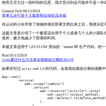
然而又尽力过一段时间的沉思
，
我才意识到这可能并不是一件
General Tech
06/13/2019
简单几步打造个人集群和自动化流水线
在认识的小伙伴发了他做的项目部署文档出来之后
，
我便决定
这篇文章是介绍了一个极度适合用于个人或者几个人的小团队
发的
，
极大地减少了部署的时间
。
本篇文章适用于 GIT-FLOW 类似的
「
master 即 生产代码
」
的一
Rust
05/13/2019
Actix
通过什么方法来实现路由注册的.RUST
如果你写过
1.0 的代码
，
会发现在路由注册的函数中
actix-web
App
::
new
(
)
.
service
(
            web
::
scope
(
"/admin/"
)
.
service
(
                    web
::
resource
(
"/article"
)
.
route
(
                        web
::
post
(
)
.
to
(
post_method
)
,
                        web
::
delete
(
)
.
to
(
delete_method
)
)
,
)