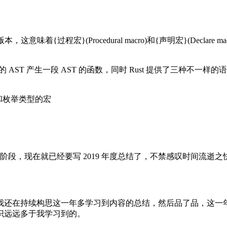
 版本
，
这意味着{过程宏}(Procedural macro)
和{声明宏}(Declare mac
的 AST 产生一段 AST 的函数
，
同时 Rust 提供了三种不一样
和枚举类型的宏
稿阶段
，
现在就已经要写 2019 年度总结了
，
不禁感叹时间流逝之
我还在持续构思这一年多学习到内容的总结
，
然后品了品
，
这一
识远远多于我学习到的
。