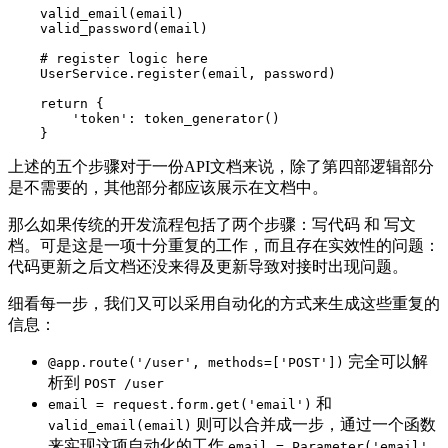
    valid_email(email)

    valid_password(email)

    # register logic here

    UserService.register(email, password)

    return {

        'token': token_generator()

上述的五个步骤对于一份API文档来说，除了第四部逻辑部分
是不需要的，其他部分都应该展示在文档中。
那么如果传统的开发流程包括了两个步骤：写代码 和 写文
档。可是这是一项十分重复的工作，而且存在实效性的问题：
代码更新之后文档还没来得及更新导致对接时出现问题。
细看每一步，我们又可以采用自动化的方式来生成这些重复的
信息：
完全可以解
@app.route('/user', methods=['POST'])
析到
POST /user
和
email = request.form.get('email')
则可以合并成一步，通过一个函数
valid_email(email)
来实现这项自动化的工作
email = Parameter('email',