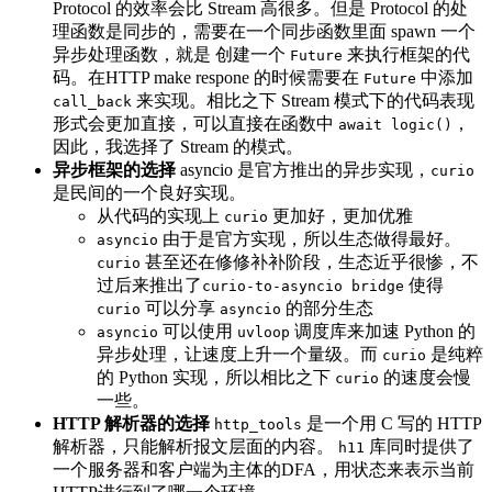
Protocol 的效率会比 Stream 高很多。但是 Protocol 的处
理函数是同步的，需要在一个同步函数里面 spawn 一个
异步处理函数，就是 创建一个
来执行框架的代
Future
码。在HTTP make respone 的时候需要在
中添加
Future
来实现。相比之下 Stream 模式下的代码表现
call_back
形式会更加直接，可以直接在函数中
，
await logic()
因此，我选择了 Stream 的模式。
异步框架的选择
asyncio 是官方推出的异步实现，
curio
是民间的一个良好实现。
从代码的实现上
更加好，更加优雅
curio
由于是官方实现，所以生态做得最好。
asyncio
甚至还在修修补补阶段，生态近乎很惨，不
curio
过后来推出了
使得
curio-to-asyncio bridge
可以分享
的部分生态
curio
asyncio
可以使用
调度库来加速 Python 的
asyncio
uvloop
异步处理，让速度上升一个量级。而
是纯粹
curio
的 Python 实现，所以相比之下
的速度会慢
curio
一些。
HTTP 解析器的选择
是一个用 C 写的 HTTP
http_tools
解析器，只能解析报文层面的内容。
库同时提供了
h11
一个服务器和客户端为主体的DFA，用状态来表示当前