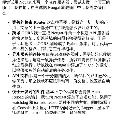
便尝试用 Nougat 来写一个 API 服务器，尝试去做一个真正的
项目。我在想，在尝试把 Nougat 放进项目中，我需要做什
么：
完善的路由 Router
这点很重要，是我这一切一切的起
点。文章的上一部分讲述了我是怎么设计路由的。
跨域 CORS
我一直把 Nougat 作为一个构建 API 服务器
的快速框架，所以跨域的问题必须要得到解决。于是
乎，我把 Koa-CORS 翻译成了 Python 版本。对，代码一
行一行的翻译，同时它工作得很棒。
异步服务的连接
项目在启动服务器时，需要初始化数据
库连接池，这是一项异步任务，所以它需要在服务器启
动之后执行，所以我在 Nougat 中添加了 Signal 的概念，
以提供服务器启动前后的任务动作。
API 文档
我是一个十分懒惰的人，既然我的路由已经足
够优秀，那么我就不应该手动写一份文档，他应该自动
生成。
便于开发时的组件
基本上每个框架都会提供 Auto
Reload 的功能，我也为 Nougat 添加了这项功能，采用了
watchdog 和 tornado-reload 两种不同的方案。同时编写了
在 Console 上面显示 HTTP 访问记录的 Logger，显示了
访问时间，URL，响应状态码，耗时等等。