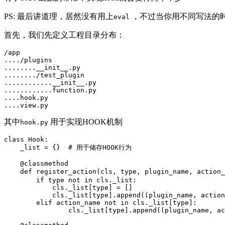
PS: 最后讲道理，居然没有用上
，不过当你用不同写法的时候
eval
首先，我们先定义工程目录分布：
/app

..../plugins

........__init__.py

......../test_plugin

............__init__.py

............function.py

....hook.py

其中
用于实现HOOK机制
hook.py
class Hook:

    _list = {}  # 用于储存HOOK行为

    @classmethod

    def register_action(cls, type, plugin_name, actio
        if type not in cls._list:

            cls._list[type] = []

            cls._list[type].append((plugin_name, action
        elif action_name not in cls._list[type]:

                cls._list[type].append((plugin_name, ac