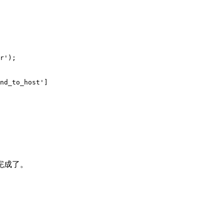
r');

nd_to_host']
完成了。