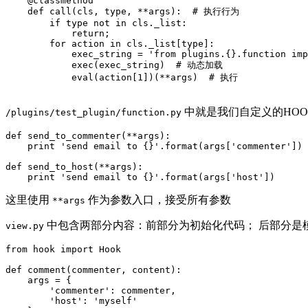
    @classmethod

    def call(cls, type, **args):  # 执行行为

        if type not in cls._list:

            return;

        for action in cls._list[type]:

            exec_string = 'from plugins.{}.function imp
            exec(exec_string)  # 动态加载

            eval(action[1])(**args)  # 执行

中就是我们自定义的HOO
/plugins/test_plugin/function.py
def send_to_commenter(**args):

    print 'send email to {}'.format(args['commenter'])

def send_to_host(**args):

这里使用
作为参数入口，接受所有参数
**args
中包含两部分内容：前部分为初始化代码； 后部分是
view.py
from hook import Hook

def comment(commenter, content):

    args = {

        'commenter': commenter,

        'host': 'myself'
