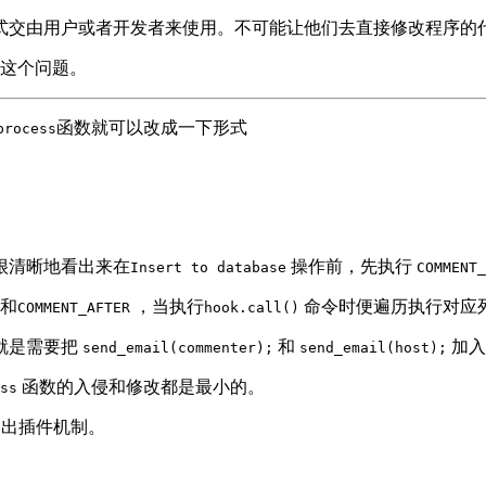
式交由用户或者开发者来使用。不可能让他们去直接修改程序的
决这个问题。
函数就可以改成一下形式
process
很清晰地看出来在
操作前，先执行
Insert to database
COMMENT_
和
，当执行
命令时便遍历执行对应
COMMENT_AFTER
hook.call()
 就是需要把
和
加
send_email(commenter);
send_email(host);
函数的入侵和修改都是最小的。
ss
出插件机制。