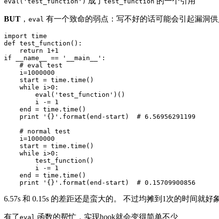
成了
的一个引用
eval('test_function')
test_function
BUT
，
有一个致命的弱点：写不好的话可能会引起漏洞供人
eval
import time

def test_function():

    return 1+1

if __name__ == '__main__':

    # eval test

    i=1000000

    start = time.time()

    while i>0:

        eval('test_function')()

        i -= 1

    end = time.time()

    print '{}'.format(end-start)  # 6.56956291199

    # normal test

    i=1000000

    start = time.time()

    while i>0:

        test_function()

        i -= 1

    end = time.time()

6.57s 和 0.15s 的差距还是蛮大的。 不过均摊到1次的时间就
有了
函数的帮忙，实现hook就会变得简单不少
eval